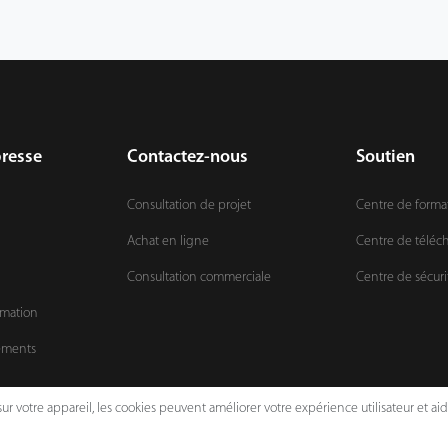
presse
Contactez-nous
Soutien
Consultation de projet
Centre de forma
Achat en ligne
Centre de télé
Consultation commerciale
Centre de sécuri
rmation
ements
ur votre appareil, les cookies peuvent améliorer votre expérience utilisateur et ai
Avis juridiques
Politique de confidentialité
Conditi