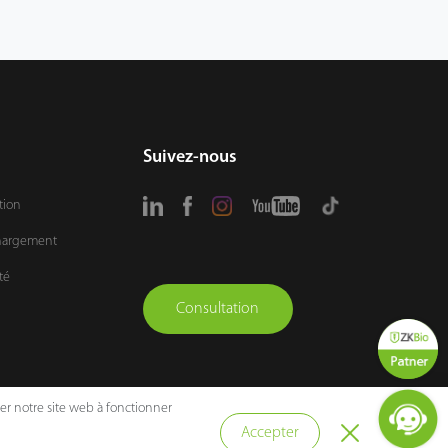
Suivez-nous
tion
chargement
té
Consultation
der notre site web à fonctionner
Accepter
ons d’utilisation
Carte du site
Politique des cookies