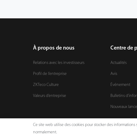
À propos de nous
Centre de 
Relations avec les investisseurs
Actualités
Profil de l’entreprise
Avis
ZKTeco Culture
Événement
Valeurs d’entreprise
Bulletins d’info
Nouveaux lanc
Ce site web utilise des cookies pour stocker des informations s
normalement.
Copyright © 2026 ZKTECO CO., LTD. All rights reserved.