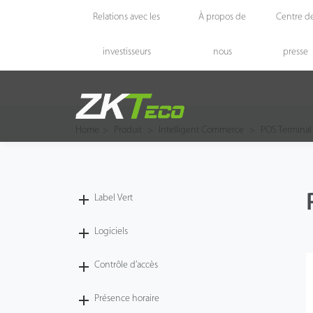
Relations avec les
À propos de
Centre d
investisseurs
nous
presse
Produit
Solution
Home
>
Produit
>
Intelligent Commerce
>
POS Terminal
Affaire
Technologie
Label Vert
Soutien
Logiciels
Contrôle d’accès
Présence horaire