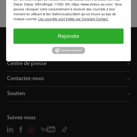
Dakar, Dakar, SÃ©nÃ©gal, 11000, SN, https://www.zkteco-ao.com/. Vous
pouvez révoquer votre consentement à recevoir des courriels à tout
moment en utilisant le lien SafeUnsubscribe® qui se trouve au bas de
chaque courriel.
Les courriels sont traités par Constant Contact.
Rejoindre
À propos de nous
Centre de presse
Contactez-nous
Soutien
Suivez-nous