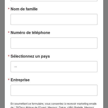
Nom de famille
Online Store
En savoir plus
Numéro de téléphone
Mermoz, Dakar cité Bretelle, Mermoz, Dakar |
Adresse :
Dakar, SÉNÉGAL 11000 SN
Sélectionnez un pays
Téléphone :
+221 33 823 52 90
Affaires :
Cliquez ici
ou
zksales_ao@zkteco.com
Entreprise
Support technique :
Cliquez sur la FAQ
ou
Cliquez sur Ticket de dépannage
Si le problème n’est pas résolu correctement, veuillez envoyer le courrier
à
service@zkteco.com
Si vous avez des questions, veuillez nous contacter dès que possible.
En soumettant ce formulaire, vous consentez à recevoir marketing emails
de : ZKTeco Afrique de l'Ouest, Mermoz, Dakar, citÃ© Bretelle, Mermoz,