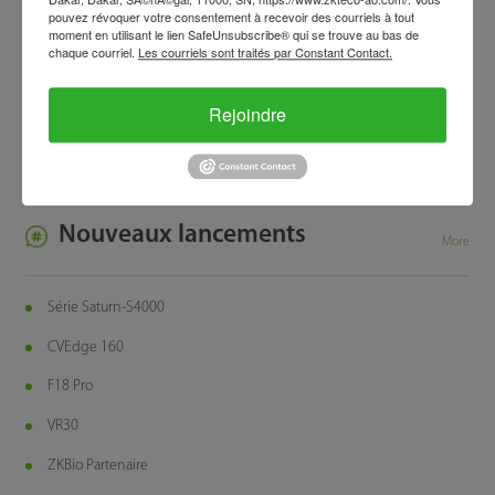
Newsletter février 2026
pouvez révoquer votre consentement à recevoir des courriels à tout
moment en utilisant le lien SafeUnsubscribe® qui se trouve au bas de
Newsletter janvier 2026
chaque courriel.
Les courriels sont traités par Constant Contact.
Newsletter décembre 2025
Rejoindre
Bulletin novembre 2025
Newsletter octobre 2025
Nouveaux lancements
More
Série Saturn-S4000
CVEdge 160
F18 Pro
VR30
ZKBio Partenaire