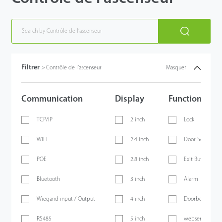
Filtrer
>
Contrôle de l’ascenseur
Masquer
Communication
Display
Functions
TCP/IP
2 inch
Lock
WIFI
2.4 inch
Door Sensor
POE
2.8 inch
Exit Button
Bluetooth
3 inch
Alarm
Wiegand input / Output
4 inch
Doorbell
RS485
5 inch
webserver