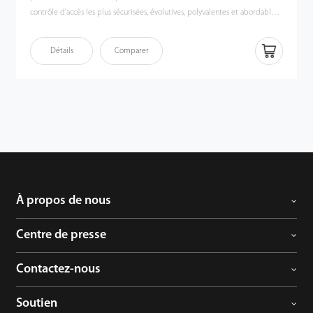
contrôle d’accès les plus sécurisées, évolutives, polyvalentes et abordables
disponibles aujourd’hui. L’accès au sol peut être restreint en fonction de
divers identifiants utilisateurs, y compris l’empreinte digitale, la carte de
Détails
Comparer
proximité et/ou le mot de passe. Des horaires prédéfinis peuvent
également être utilisés pour contrôler l’accès au plancher. Pendant les
visites et heures d’ouverture normales, un accès libre au sol peut
également être autorisé (aussi appelé mode Passage). Le panneau de
contrôle de l’ascenseur EC10 peut restreindre l’accès jusqu’à dix étages. Le
panneau d’extension d’étage de l’ascenseur EX16 limite l’accès jusqu’à
seize étages supplémentaires. Chaque EC10 peut supporter jusqu’à trois
cartes EX16. En combinant ensemble, un total de cinquante-huit (58)
étages peut être contrôlé avec un seul faisceau EC10. Note : les panneaux
EC10 peuvent être enchaînés pour contrôler autant d’étages que souhaités.
À propos de nous
Notre logiciel puissant mais facile à utiliser rend le système de contrôle
d’ascenseur très facile à gérer. SDK est disponible pour les entreprises de
Centre de presse
logiciels souhaitant s’intégrer au système.
Contactez-nous
Soutien