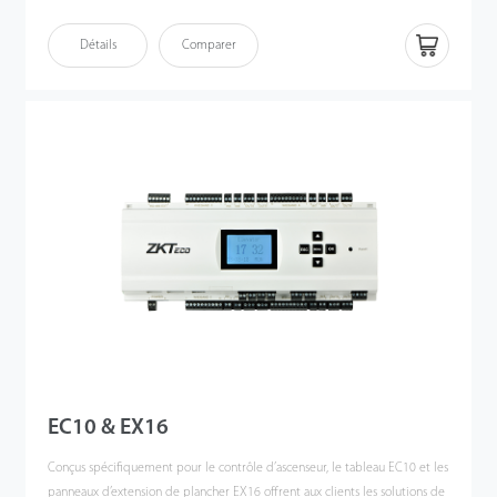
temps, il prend en charge l'accès dynamique par code QR et la
reconnaissance faciale, ainsi que la reconnaissance des empreintes digitales
Détails
Comparer
via la plateforme de sécurité ZKBio CVSecurity de ZKTeco.
EC10 & EX16
Conçus spécifiquement pour le contrôle d’ascenseur, le tableau EC10 et les
panneaux d’extension de plancher EX16 offrent aux clients les solutions de