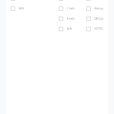
N/A
7 inch
Anti-passback
8 inch
QR Code
N/A
HTTPS