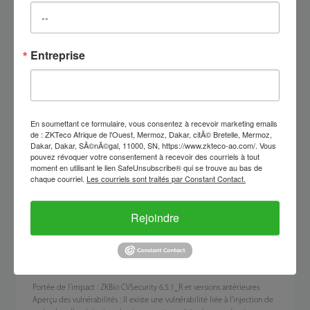
ZKTeco PSIRT
2021-08-20
Entreprise
Avis concernant une vulnérabilité de
sécurité dans ZKBio CVSecurity
6.5.0_R
En soumettant ce formulaire, vous consentez à recevoir marketing emails
de : ZKTeco Afrique de l'Ouest, Mermoz, Dakar, citÃ© Bretelle, Mermoz,
Dakar, Dakar, SÃ©nÃ©gal, 11000, SN, https://www.zkteco-ao.com/. Vous
2025-08-30
pouvez révoquer votre consentement à recevoir des courriels à tout
moment en utilisant le lien SafeUnsubscribe® qui se trouve au bas de
Chers clients précieux,
chaque courriel.
Les courriels sont traités par Constant Contact.
Cet avis vise à vous informer d’une vulnérabilité de sécurité identifiée
dans ZKBio CVSecurity 6.5.1_R ou versions antérieures. Il est essentiel de
Rejoindre
prendre les mesures nécessaires pour protéger vos systèmes afin de
porter attention à ce sujet.
Détails de la vulnérabilité
Portée de l’impact : ZKBio CVSecurity 6.5.1_R et versions antérieures
Aperçu des vulnérabilités : Il existe une vulnérabilité liée à l’injection de