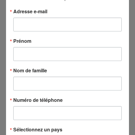
Avis concernant la vulnérabilité de sécurité dans BioTime
Adresse e-mail
(vulnérabilité transversale de chemin)
2025-05-12
Avis concernant une vulnérabilité de sécurité dans BioTime
Prénom
(vulnérabilité de sécurité dans le contrôle d’accès)
2025-05-12
ZKTeco : ZKBio, CVSecurity et ZKBioTime reçoivent des
Nom de famille
certifications Safe-to-Host d’Indusface
2025-03-25
Problèmes système résolus
Numéro de téléphone
2024-06-24
Notification de mise à jour système
2024-06-14
Sélectionnez un pays