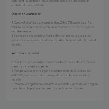
code, dont l’exploitation réussie pourrait conduire à une exécution
arbitraire de code à distance.
Solution de vulnérabilité
R. Cette vulnérabilité a été corrigée dans ZKBio CVSecurity 6.6.2_R et
versions supérieures. Il est fortement recommandé de mettre à jour la
dernière version.
B. Sauvegarde des données : Avant d’effectuer une mise à jour, il est
essentiel de sauvegarder les données pertinentes pour éviter la perte de
données.
Informations de contact
A. Veuillez service-af-xm@zkteco.com contacter pour obtenir le pack de
correctifs de la version corrigée.
B. Vous pouvez appeler la ligne d’assistance client de ZKTeco au 400-
6900-999 pour demander le package de correctifs pour la version
réparée.
C. Vous pouvez également contacter la succursale ZKTeco de votre région
pour obtenir le package de correctifs pour la version réparée.