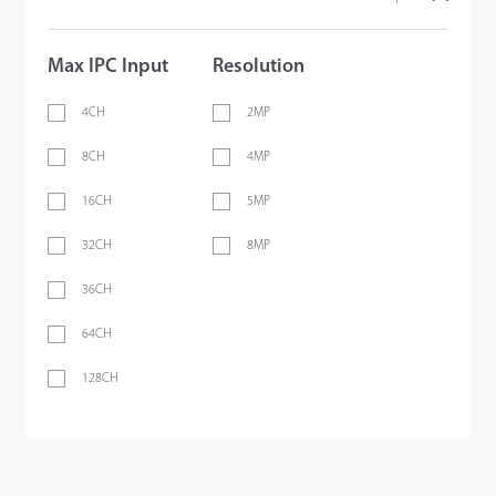
Max IPC Input
Resolution
4CH
2MP
8CH
4MP
16CH
5MP
32CH
8MP
36CH
64CH
128CH