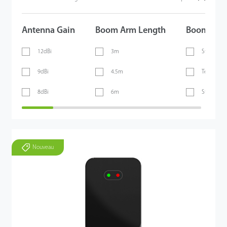
Antenna Gain
Boom Arm Length
Boom Arm
12dBi
3m
Straight 
9dBi
4.5m
Telescopi
8dBi
6m
Straight 
Nouveau