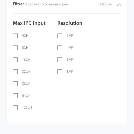
Filtrer
>
Caméra IP couleur intégrale
Masquer
Max IPC Input
Resolution
4CH
2MP
8CH
4MP
16CH
5MP
32CH
8MP
36CH
64CH
128CH