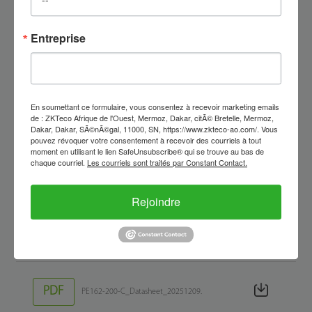
Entreprise
PDF
SBTL8000_Datasheet_20251229
En soumettant ce formulaire, vous consentez à recevoir marketing emails
PDF
PE042-55-C_Datasheet_20251209.
de : ZKTeco Afrique de l'Ouest, Mermoz, Dakar, citÃ© Bretelle, Mermoz,
Dakar, Dakar, SÃ©nÃ©gal, 11000, SN, https://www.zkteco-ao.com/. Vous
pouvez révoquer votre consentement à recevoir des courriels à tout
moment en utilisant le lien SafeUnsubscribe® qui se trouve au bas de
chaque courriel.
Les courriels sont traités par Constant Contact.
PDF
PE082-120-C_Datasheet_20251209.
Rejoindre
PDF
PE082-120-G_Datasheet_20251209.
PDF
PE162-200-C_Datasheet_20251209.