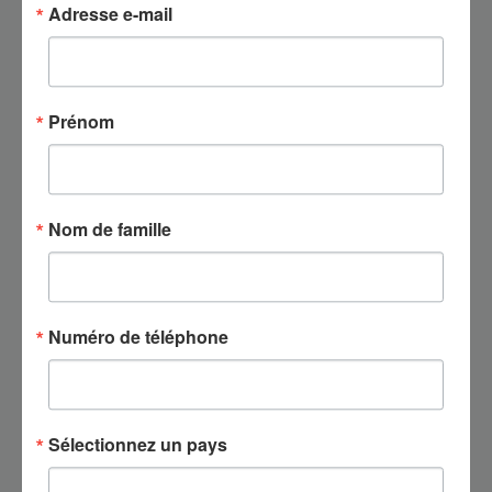
Adresse e-mail
PDF
F34 Lite_Datasheet_20260126
Prénom
PDF
ProMA Series_Datasheet_20260123
Nom de famille
PDF
ZK-D4330_Datasheet_20260113
Numéro de téléphone
SenseFP M2 & SenseFace M2F-
PDF
LR_Datasheet_20260113
Sélectionnez un pays
PDF
ZKTecoParking_Datasheet_20260106