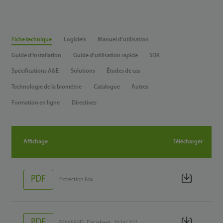
Fiche technique
Logiciels
Manuel d’utilisation
Guide d’installation
Guide d’utilisation rapide
SDK
Spécifications A&E
Solutions
Études de cas
Technologie de la biométrie
Catalogue
Autres
Formation en ligne
Directives
Affichage
Télécharger
PDF
Protection Box
PDF