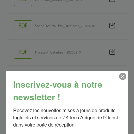
ZKX6550D_Datasheet_20241217
PDF
SpeedFace-V4L Pro_Datasheet_20260210
PDF
Proface X_Datasheet_20260210
PDF
SLK20R_Datasheet_20260209
Inscrivez-vous à notre
newsletter !
PDF
ZK9500_Datasheet_20260209
Recevez les nouvelles mises à jours de produits, 
logiciels et services de ZKTeco Afrique de l'Ouest 
dans votre boîte de réception.
SenseFace T1 & SenseFace
PDF
T2_Datasheet_20260130