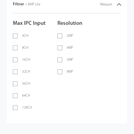
Filtrer
>
8MP Lite
Masquer
Max IPC Input
Resolution
4CH
2MP
8CH
4MP
16CH
5MP
32CH
8MP
36CH
64CH
128CH