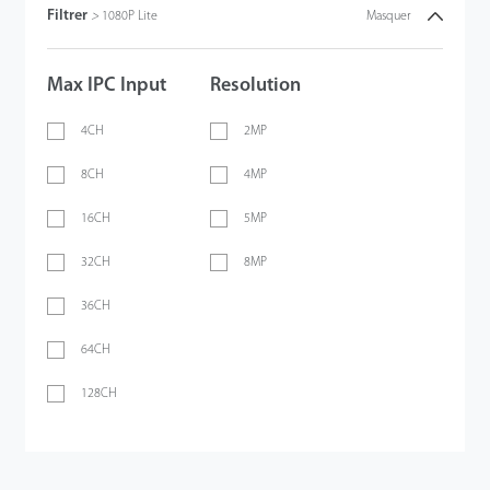
Filtrer
>
1080P Lite
Masquer
Max IPC Input
Resolution
4CH
2MP
8CH
4MP
16CH
5MP
32CH
8MP
36CH
64CH
128CH