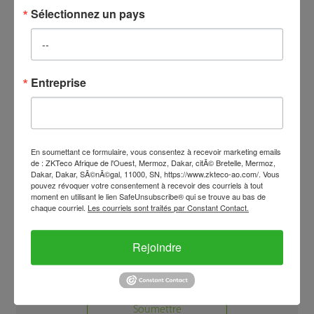
* Adresse détaillée :
Sélectionnez un pays
Besoins de formation
Entreprise
* Produit associé :
Description de la
demande :
En soumettant ce formulaire, vous consentez à recevoir marketing emails
de : ZKTeco Afrique de l'Ouest, Mermoz, Dakar, citÃ© Bretelle, Mermoz,
* Date de formation
Dakar, Dakar, SÃ©nÃ©gal, 11000, SN, https://www.zkteco-ao.com/. Vous
:
pouvez révoquer votre consentement à recevoir des courriels à tout
moment en utilisant le lien SafeUnsubscribe® qui se trouve au bas de
Formation en ligne
chaque courriel.
Les courriels sont traités par Constant Contact.
* Type de formation
:
En face à face
Rejoindre
* Langue :
Soumettre