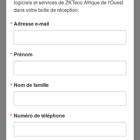
logiciels et services de ZKTeco Afrique de l'Ouest 
dans votre boîte de réception.
Postuler à une formation
Adresse e-mail
Coordonnées
Modifier
Prénom
* Nom :
Nom de famille
* E-mail :
* Nom de
l'entreprise :
Numéro de téléphone
* Pays et région :