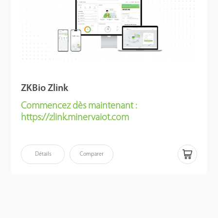
ZKBio Zlink
Commencez dès maintenant :
https://zlink.minervaiot.com
ZKTeco a développé le ZKBio Zlink, qui utilise la plateforme IoT Minerva.
Elle améliore l’efficacité opérationnelle et la connectivité, afin de répondre
Détails
Comparer
à la demande croissante de transformation numérique et de solutions
cloud. En tant que plateforme IoT basée sur le cloud, ZKBio Zlink est
conçue pour les petites et moyennes entreprises (PME). ZKBio Zlink
propose une solution complète qui améliore l’efficacité et simplifie les
opérations en intégrant le contrôle d’accès, l’heure et la présence, ainsi
qu’un centre d’approbation sur une plateforme unifiée. De plus, ZKBio