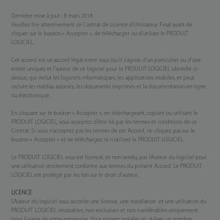
Dernière mise à jour : 8 mars 2018
Veuillez lire attentivement ce Contrat de Licence d’Utilisateur Final avant de
cliquer sur le bouton « Accepter », de télécharger ou d’utiliser le PRODUIT
LOGICIEL.
Cet accord est un accord légal entre vous (qu’il s’agisse d’un particulier ou d’une
entité unique) et l’auteur de ce logiciel pour le PRODUIT LOGICIEL identifié ci-
dessus, qui inclut les logiciels informatiques, les applications mobiles, et peut
inclure les médias associés, les documents imprimés et la documentation en ligne
ou électronique.
En cliquant sur le bouton « Accepter », en téléchargeant, copiant ou utilisant le
PRODUIT LOGICIEL, vous acceptez d’être lié par les termes et conditions de ce
Contrat. Si vous n’acceptez pas les termes de cet Accord, ne cliquez pas sur le
bouton « Accepter » et ne téléchargez ni n’utilisez le PRODUIT LOGICIEL.
Le PRODUIT LOGICIEL vous est licencié, et non vendu, par l’Auteur du logiciel pour
une utilisation strictement conforme aux termes du présent Accord. Le PRODUIT
LOGICIEL est protégé par les lois sur le droit d’auteur.
LICENCE
L’Auteur du logiciel vous accorde une licence, une installation et une utilisation du
PRODUIT LOGICIEL révocables, non exclusives et non transférables uniquement
pour l’usage de votre entreprise. Vous pouvez installer et utiliser un nombre