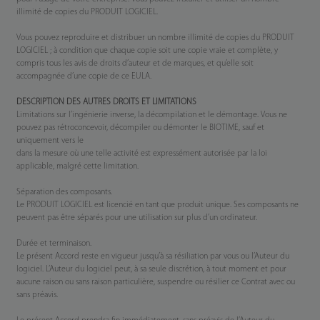
illimité de copies du PRODUIT LOGICIEL.
Vous pouvez reproduire et distribuer un nombre illimité de copies du PRODUIT
LOGICIEL ; à condition que chaque copie soit une copie vraie et complète, y
compris tous les avis de droits d’auteur et de marques, et qu’elle soit
accompagnée d’une copie de ce EULA.
DESCRIPTION DES AUTRES DROITS ET LIMITATIONS
Limitations sur l’ingénierie inverse, la décompilation et le démontage. Vous ne
pouvez pas rétroconcevoir, décompiler ou démonter le BIOTIME, sauf et
uniquement vers le
dans la mesure où une telle activité est expressément autorisée par la loi
applicable, malgré cette limitation.
Séparation des composants.
Le PRODUIT LOGICIEL est licencié en tant que produit unique. Ses composants ne
peuvent pas être séparés pour une utilisation sur plus d’un ordinateur.
Durée et terminaison.
Le présent Accord reste en vigueur jusqu’à sa résiliation par vous ou l’Auteur du
logiciel. L’Auteur du logiciel peut, à sa seule discrétion, à tout moment et pour
aucune raison ou sans raison particulière, suspendre ou résilier ce Contrat avec ou
sans préavis.