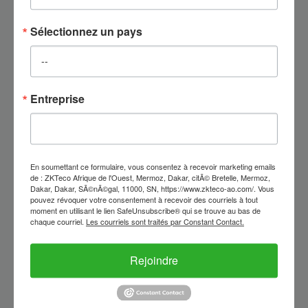
s'appliquent lorsque vous utilisez ou achetez des services d'autres PRODUITS
LOGICIELS, que l'Auteur du logiciel vous fournira au moment de cette utilisation ou
Sélectionnez un pays
achat.
Accusé de réception de l’accord.
Entreprise
Share
LinkedIn
Facebook
Twitter
Partager avec：
Retour à la liste
Précédent:
Efforts pour sauver le monde grâce au don de sang – ZKTeco
En soumettant ce formulaire, vous consentez à recevoir marketing emails
Africa
de : ZKTeco Afrique de l'Ouest, Mermoz, Dakar, citÃ© Bretelle, Mermoz,
Dakar, Dakar, SÃ©nÃ©gal, 11000, SN, https://www.zkteco-ao.com/. Vous
Suivant:
ZKTeco Vietnam honoré de sponsoriser le 8e tournoi CCTV Tan Phu
pouvez révoquer votre consentement à recevoir des courriels à tout
Open Tennis 2022
moment en utilisant le lien SafeUnsubscribe® qui se trouve au bas de
chaque courriel.
Les courriels sont traités par Constant Contact.
Rejoindre
Actualités chaudes