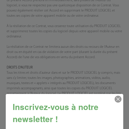
Le présent Accord prendra fin immédiatement, sans préavis de l’Auteur du
logiciel, si vous ne respectez pas une quelconque disposition de ce Contrat. Vous
pouvez également résilier cet Accord en supprimant le PRODUIT LOGICIEL et
toutes ses copies de votre appareil mobile ou de votre ordinateur.
À la résiliation de ce Contrat, vous cesserez toute utilisation du PRODUIT LOGICIEL
et supprimerez toutes les copies du logiciel depuis votre appareil mobile ou votre
ordinateur.
La résiliation de ce Contrat ne limitera aucun des droits ou recours de l'Auteur en
droit ou en équité en cas de violation de votre part (durant la durée du présent
Accord) de l'une de vos obligations en vertu du présent Accord.
DROITS D’AUTEUR
Tous les titres et droits d’auteur dans et sur le PRODUIT LOGICIEL (y compris, mais
sans s’y limiter, toutes les images, photographies, animations, vidéos, audio,
musiques, textes et « applets » intégrés au PRODUIT LOGICIEL), les documents
imprimés accompagnants, ainsi que toutes les copies du PRODUIT LOGICIEL
appartiennent à l’Auteur du logiciel. Le PRODUIT LOGICIEL est protégé par les lois
sur le droit d’auteur et les dispositions des traités internationaux. Par conséquent,
Inscrivez-vous à notre
vous devez traiter le PRODUIT LOGICIEL comme tout autre matériel protégé par
le droit d’auteur, sauf que vous pouvez l’installer sur un seul ordinateur à condition
de conserver l’original uniquement à des fins de sauvegarde ou d’archivage.
newsletter !
GARANTIE LIMITÉE